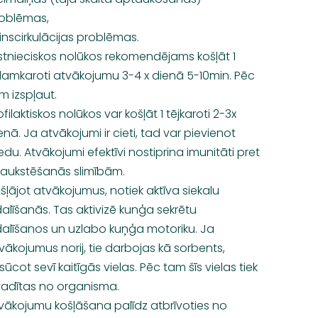
oblēmas,
inscirkulācijas problēmas.
stnieciskos nolūkos rekomendējams košļāt 1
amkaroti atvākojumu 3-4 x dienā 5-10min. Pēc
m izspļaut.
ofilaktiskos nolūkos var košļāt 1 tējkaroti 2-3x
enā. Ja atvākojumi ir cieti, tad var pievienot
du. Atvākojumi efektīvi nostiprina imunitāti pret
aukstēšanās slimībām.
šļājot atvākojumus, notiek aktīva siekalu
dalīšanās. Tas aktivizē kunģa sekrētu
dalīšanos un uzlabo kuņģa motoriku. Ja
vākojumus norij, tie darbojas kā sorbents,
sūcot sevī kaitīgās vielas. Pēc tam šīs vielas tiek
vadītas no organisma.
vākojumu košļāšana palīdz atbrīvoties no