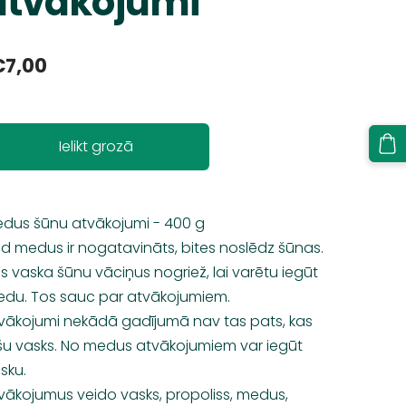
atvākojumi
€7,00
Ielikt grozā
dus šūnu atvākojumi - 400 g
d medus ir nogatavināts, bites noslēdz šūnas.
s vaska šūnu vāciņus nogriež, lai varētu iegūt
du. Tos sauc par atvākojumiem.
vākojumi nekādā gadījumā nav tas pats, kas
šu vasks. No medus atvākojumiem var iegūt
sku.
vākojumus veido vasks, propoliss, medus,