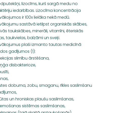
edputekšņi, lizocīms, kurš sargā medu no
ktēriju iedarbības. Lizocīma koncentrācija
vākojumos ir 100x lielāka nekā medū.
vākojumu sastāvā ietilpst organiskās skābes,
īvās taukskābes, minerāli, vitamīni, ēteriskās
ļas, taukvielas, balzāmi un sveķi.
vākojumus plaši izmanto tautas medicīnā
dos gadījumos (1):
fekcijas slimību ārstēšana,
ņģa disbakterioze,
usīti,
snas,
tes dobuma, zobu, smaganu, rīkles saslimšanu
dījumos,
ūtas un hroniskas plaušu saslimšanas,
emošanas sistēmas saslimšanas,
elmaiņas (tajā skaitā aptaukošanās)