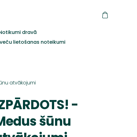
Notikumi dravā
veču lietošanas noteikumi
ūnu atvākojumi
IZPĀRDOTS! -
Medus šūnu