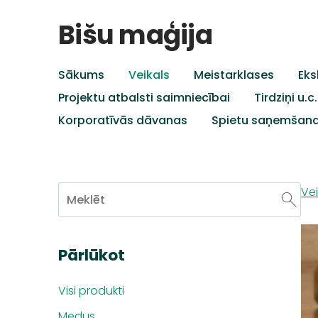
Bišu maģija
Sākums
Veikals
Meistarklases
Eks
Projektu atbalsti saimniecībai
Tirdziņi u.
Korporatīvās dāvanas
Spietu saņemšan
Vei
Pārlūkot
Visi produkti
Medus