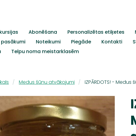
kursijas
Abonēšana
Personalizētas etiķetes
c. pasākumi
Noteikumi
Piegāde
Kontakti
S
a
Telpu noma meistarklasēm
kals
Medus šūnu atvākojumi
IZPĀRDOTS! - Medus š