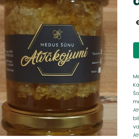
Me
Ka
Šo
me
At
bi
va
At