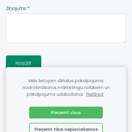
Ziņojums
*
Mēs lietojam sīkfailus pakalpojuma
Noteikumi
Kontakti
nodrošināšanai, mārketinga nolūkiem un
pakalpojuma uzlabošanai.
Pielāgot
Sveču lietošanas noteikumi
Sīkdatnes
Pieņemt visus
Pieņemt tikai nepieciešamos