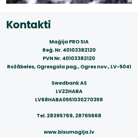
Kontakti
Maģija PRO SIA
Reģ. Nr. 40103382120
PVN Nr. 40103382120
Rožābeles, Ogresgala pag., Ogres nov., LV-5041
Swedbank AS
LV22HABA
LV68HABA0551030270359
Tel. 28395769, 28765668
www.bisumagija.lv