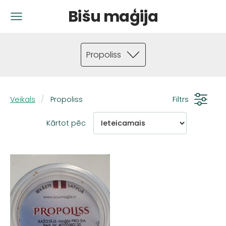
Bišu maģija
Propoliss
Veikals
Propoliss
Filtrs
Kārtot pēc