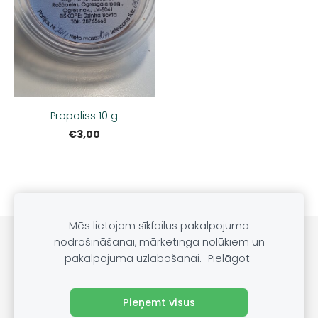
Propoliss 10 g
€3,00
Mēs lietojam sīkfailus pakalpojuma
Noteikumi
Kontakti
nodrošināšanai, mārketinga nolūkiem un
pakalpojuma uzlabošanai.
Pielāgot
Sveču lietošanas noteikumi
Sīkdatnes
Pieņemt visus