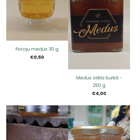
Porciju medus 30 g
€0,50
Medus stikla burkā -
250 g
€4,00