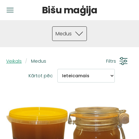
Bišu maģija
Medus
Veikals
Medus
Filtrs
Kārtot pēc