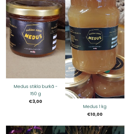
Medus stikla burkā -
150 g
€3,00
Medus 1 kg
€10,00