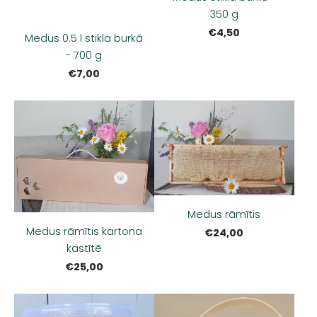
350 g
€4,50
Medus 0.5 l stikla burkā
- 700 g
€7,00
Medus rāmītis
Medus rāmītis kartona
€24,00
kastītē
€25,00