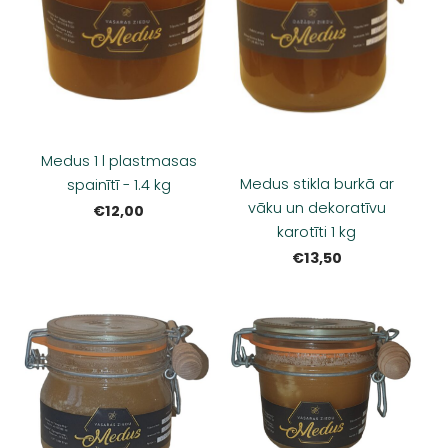
Medus 1 l plastmasas
Medus stikla burkā ar
spainītī - 1.4 kg
vāku un dekoratīvu
€12,00
karotīti 1 kg
€13,50