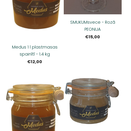
SMUKUMsvece - Rozā
PEONIJA
€15,00
Medus 1 l plastmasas
spainītī - 1.4 kg
€12,00