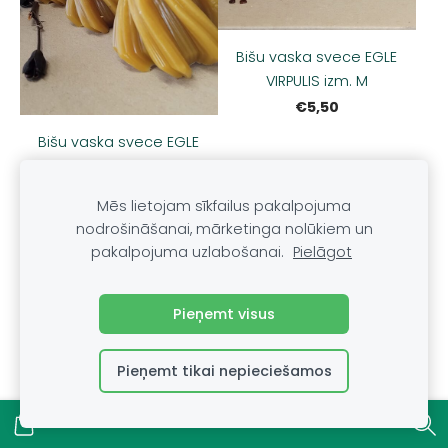
Bišu vaska svece EGLE
VIRPULIS izm. M
€5,50
Bišu vaska svece EGLE
VIRPULIS izm. S
€3,50
Mēs lietojam sīkfailus pakalpojuma
nodrošināšanai, mārketinga nolūkiem un
pakalpojuma uzlabošanai.
Pielāgot
Pieņemt visus
Pieņemt tikai nepieciešamos