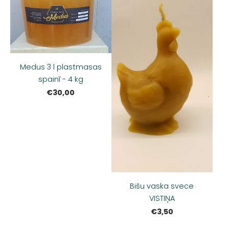
Medus 3 l plastmasas
spainī - 4 kg
€30,00
Bišu vaska svece
VISTIŅA
€3,50