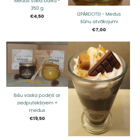
Medus stikla burkā -
350 g
IZPĀRDOTS! - Medus
€4,50
šūnu atvākojumi
€7,00
Bišu vaska podiņš ar
ziedputekšņiem +
medus
€19,50