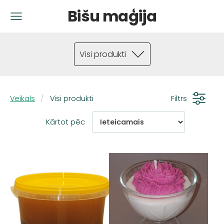
Bišu maģija
Visi produkti
Veikals
Visi produkti
Filtrs
Kārtot pēc