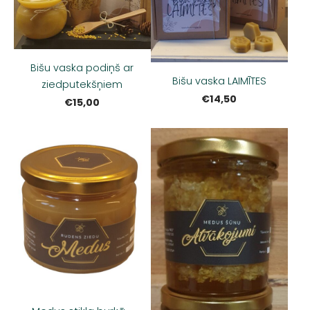
Bišu vaska podiņš ar
Bišu vaska LAIMĪTES
ziedputekšņiem
€14,50
€15,00