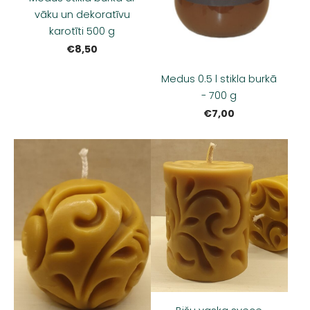
vāku un dekoratīvu
karotīti 500 g
€8,50
Medus 0.5 l stikla burkā
- 700 g
€7,00