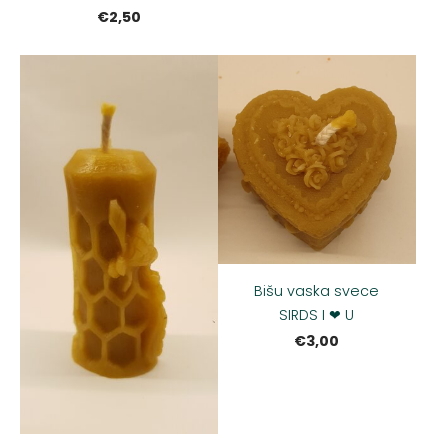
€2,50
Bišu vaska svece
SIRDS I ❤ U
€3,00