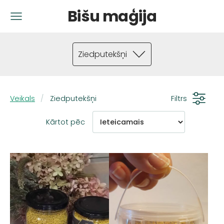
Bišu maģija
Ziedputekšņi
Veikals
Ziedputekšņi
Filtrs
Kārtot pēc