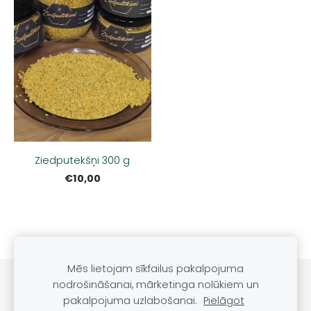
Ziedputekšņi 300 g
€10,00
Mēs lietojam sīkfailus pakalpojuma
Noteikumi
Kontakti
nodrošināšanai, mārketinga nolūkiem un
pakalpojuma uzlabošanai.
Pielāgot
Sveču lietošanas noteikumi
Sīkdatnes