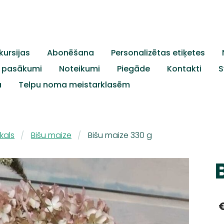
kursijas
Abonēšana
Personalizētas etiķetes
c. pasākumi
Noteikumi
Piegāde
Kontakti
S
a
Telpu noma meistarklasēm
kals
Bišu maize
Bišu maize 330 g