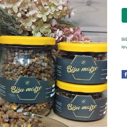
Bi
Ie