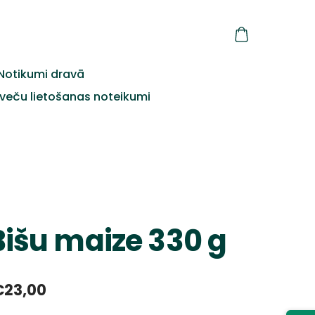
Notikumi dravā
veču lietošanas noteikumi
Bišu maize 330 g
€23,00