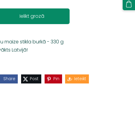
Ielikt grozā
šu maize stikla burkā - 330 g
vākts Latvijā!
Share
Post
Pin
Ieteikt