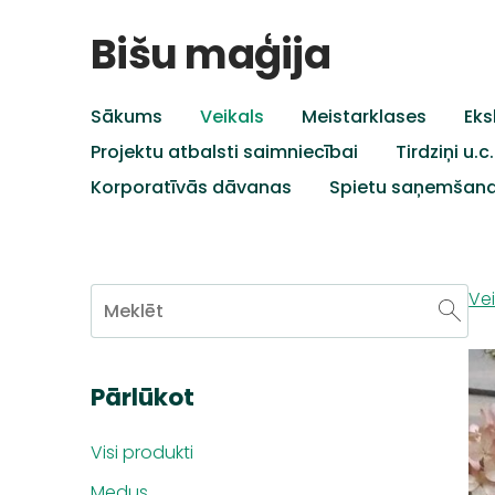
Bišu maģija
Sākums
Veikals
Meistarklases
Eks
Projektu atbalsti saimniecībai
Tirdziņi u.
Korporatīvās dāvanas
Spietu saņemšan
Vei
Pārlūkot
Visi produkti
Medus