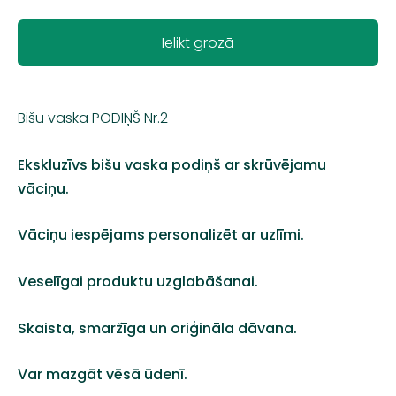
Ielikt grozā
Bišu vaska PODIŅŠ Nr.2
Ekskluzīvs bišu vaska podiņš ar skrūvējamu
vāciņu.
Vāciņu iespējams personalizēt ar uzlīmi.
Veselīgai produktu uzglabāšanai.
Skaista, smaržīga un oriģināla dāvana.
Var mazgāt vēsā ūdenī.