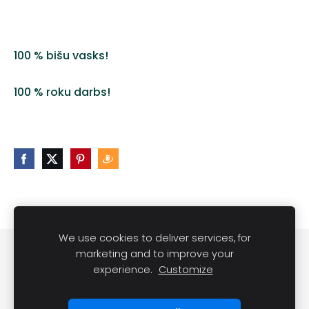
100 % bišu vasks!
100 % roku darbs!
We use cookies to deliver services, for
Noteikumi
Kontakti
marketing and to improve your
experience.
Customize
Sveču lietošanas noteikumi
Sīkdatnes