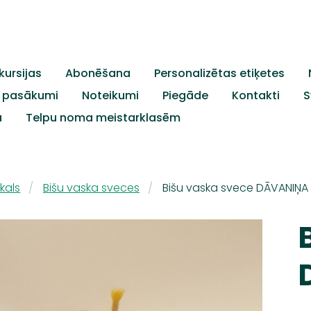
kursijas
Abonēšana
Personalizētas etiķetes
c. pasākumi
Noteikumi
Piegāde
Kontakti
S
a
Telpu noma meistarklasēm
kals
Bišu vaska sveces
Bišu vaska svece DĀVANIŅA 