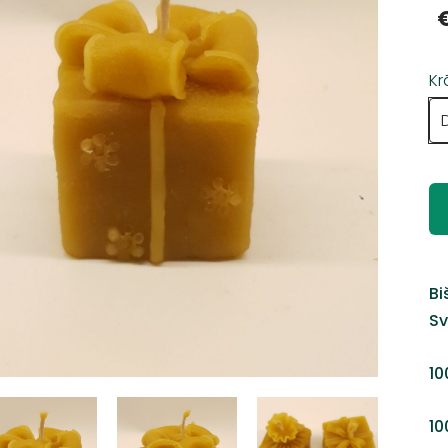
Kr
Bi
Sv
10
10