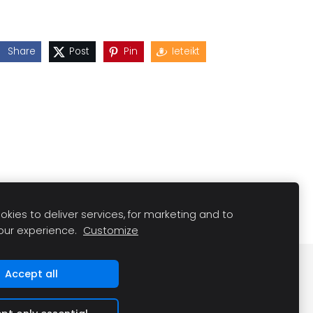
Share
Post
Pin
Ieteikt
kies to deliver services, for marketing and to
our experience.
Customize
Accept all