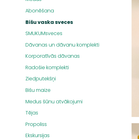
Abonēšana
Bišu vaska sveces
SMUKUMsveces
Dāvanas un dāvanu komplekti
Korporatīvās dāvanas
Radošie komplekti
Ziedputekšņi
Bišu maize
Medus šūnu atvākojumi
Tējas
Propoliss
Ekskursijas