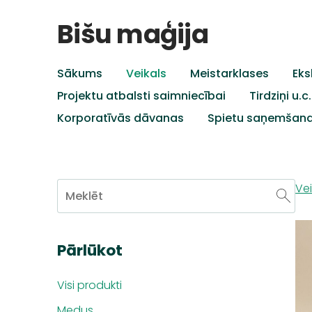
Bišu maģija
Sākums
Veikals
Meistarklases
Eks
Projektu atbalsti saimniecībai
Tirdziņi u.
Korporatīvās dāvanas
Spietu saņemšan
Vei
Pārlūkot
Visi produkti
Medus