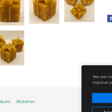
We use coo
improve y
ikumi
Sīkdatnes