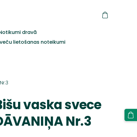
Notikumi dravā
veču lietošanas noteikumi
Nr.3
Bišu vaska svece
DĀVANIŅA Nr.3