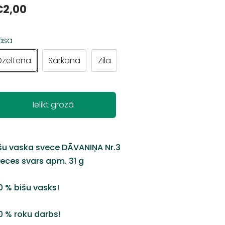
€2,00
āsa
Dzeltena
Sarkana
Zila
Ielikt grozā
šu vaska svece DĀVANIŅA Nr.3
eces svars apm. 31 g
0 % bišu vasks!
0 % roku darbs!