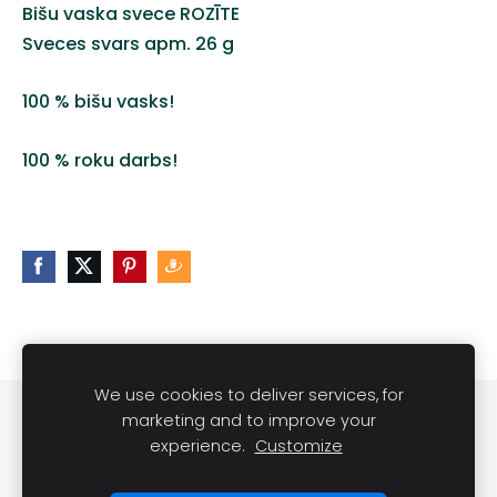
Bišu vaska svece ROZĪTE
Sveces svars apm. 26 g
100 % bišu vasks!
100 % roku darbs!
We use cookies to deliver services, for
Noteikumi
Kontakti
marketing and to improve your
experience.
Customize
Sveču lietošanas noteikumi
Sīkdatnes