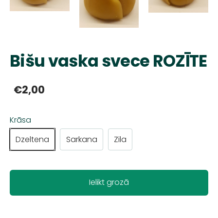
Bišu vaska svece ROZĪTE
€2,00
Krāsa
Dzeltena
Sarkana
Zila
Ielikt grozā