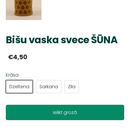
Bišu vaska svece ŠŪNA
€4,50
Krāsa
Dzeltena
Sarkana
Zila
Ielikt grozā