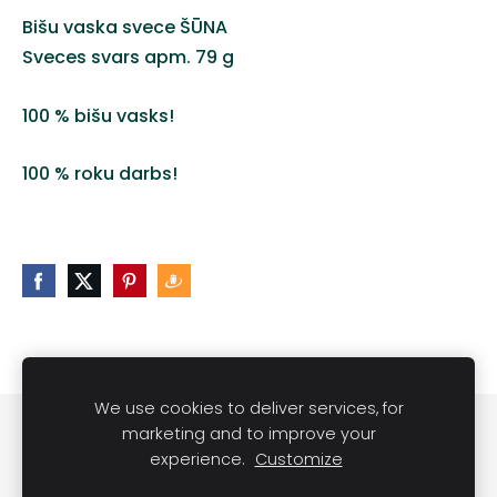
Bišu vaska svece ŠŪNA
Sveces svars apm. 79 g
100 % bišu vasks!
100 % roku darbs!
We use cookies to deliver services, for
Noteikumi
Kontakti
marketing and to improve your
experience.
Customize
Sveču lietošanas noteikumi
Sīkdatnes