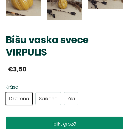
Bišu vaska svece
VIRPULIS
€3,50
Krāsa
Dzeltena
Sarkana
Zila
Ielikt grozā