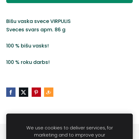
Bišu vaska svece VIRPULIS
Sveces svars apm. 86 g
100 % bišu vasks!
100 % roku darbs!
We use cookies to deliver services, for
Noteikumi
Kontakti
marketing and to improve your