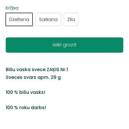
Krāsa
Dzeltena
Sarkana
Zila
Ielikt grozā
Bišu vaska svece ZAĶIS Nr.1
Sveces svars apm. 29 g
100 % bišu vasks!
100 % roku darbs!