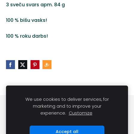
3 sveču svars apm. 84 g
100 % bišu vasks!
100 % roku darbs!
We use cookies to deliver services, for
Noteikumi
Kontakti
marketing and to improve your
experience.
Customize
Sveču lietošanas noteikumi
Sīkdatnes
Accept all