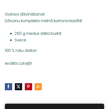
Gatavs dāvināšanai!
Dāvanu komplekts melnā kartona kastītē:
250 g medus stikla burkā
Svece
100 % roku darbs!
Ievākts Latvijā!