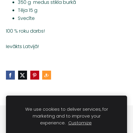
350 g medus stikla burkā
Tēja 15 g
Svecīte
100 % roku darbs!
Ievākts Latvijā!
We use cookies to deliver services, for
Noteikumi
Kontakti
marketing and to improve your
experience.
Customize
Sveču lietošanas noteikumi
Sīkdatnes