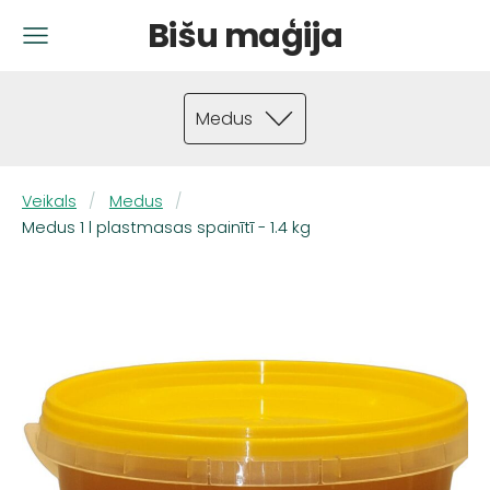
Bišu maģija
Medus
Veikals
Medus
Medus 1 l plastmasas spainītī - 1.4 kg