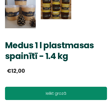
Medus 1 l plastmasas
spainītī - 1.4 kg
€12,00
Ielikt grozā