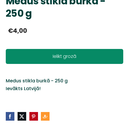
Medus stikla burkā -
250 g
€4,00
Ielikt grozā
Medus stikla burkā - 250 g
Ievākts Latvijā!