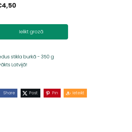
€4,50
Ielikt grozā
dus stikla burkā - 350 g
vākts Latvijā!
Share
Post
Pin
Ieteikt