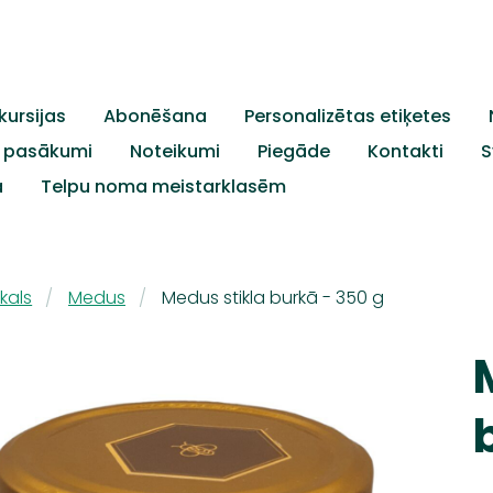
kursijas
Abonēšana
Personalizētas etiķetes
c. pasākumi
Noteikumi
Piegāde
Kontakti
S
a
Telpu noma meistarklasēm
kals
Medus
Medus stikla burkā - 350 g