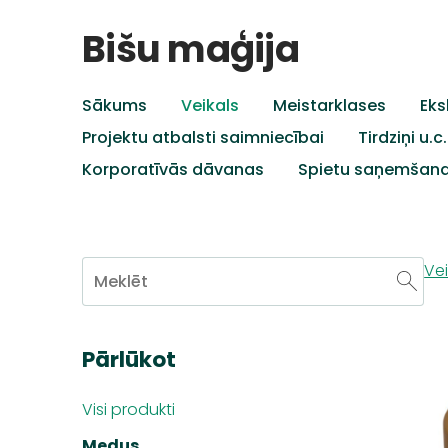
Bišu maģija
Sākums
Veikals
Meistarklases
Eks
Projektu atbalsti saimniecībai
Tirdziņi u.
Korporatīvās dāvanas
Spietu saņemšan
Vei
Pārlūkot
Visi produkti
Medus