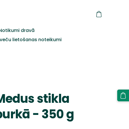
Notikumi dravā
veču lietošanas noteikumi
Medus stikla
burkā - 350 g