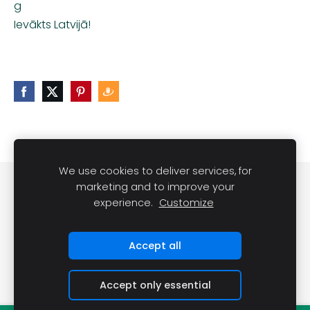
g
Ievākts Latvijā!
We use cookies to deliver services, for
Noteikumi
Kontakti
marketing and to improve your
experience.
Customize
Sveču lietošanas noteikumi
Sīkdatnes
Accept all
Accept only essential