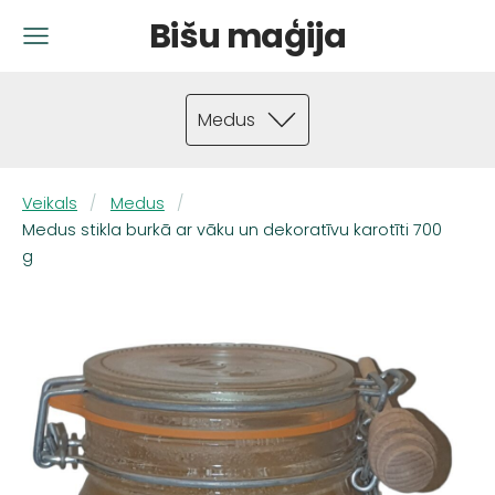
Bišu maģija
Medus
Veikals
Medus
Medus stikla burkā ar vāku un dekoratīvu karotīti 700
g