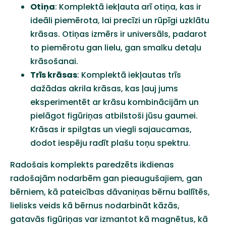
Otiņa
: Komplektā iekļauta arī otiņa, kas ir
ideāli piemērota, lai precīzi un rūpīgi uzklātu
krāsas. Otiņas izmērs ir universāls, padarot
to piemērotu gan lielu, gan smalku detaļu
krāsošanai.
Trīs krāsas
: Komplektā iekļautas trīs
dažādas akrila krāsas, kas ļauj jums
eksperimentēt ar krāsu kombinācijām un
pielāgot figūriņas atbilstoši jūsu gaumei.
Krāsas ir spilgtas un viegli sajaucamas,
dodot iespēju radīt plašu toņu spektru.
Radošais komplekts paredzēts ikdienas
radošajām nodarbēm gan pieaugušajiem, gan
bērniem, kā pateicības dāvaniņas bērnu ballītēs,
lielisks veids kā bērnus nodarbināt kāzās,
gatavās figūriņas var izmantot kā magnētus, kā