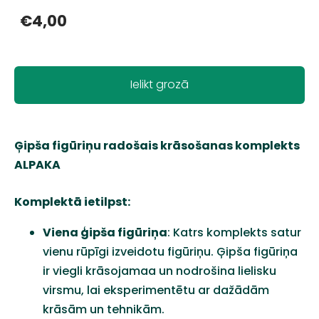
€4,00
Ielikt grozā
Ģipša figūriņu radošais krāsošanas komplekts
ALPAKA
Komplektā ietilpst:
Viena ģipša figūriņa
: Katrs komplekts satur
vienu rūpīgi izveidotu figūriņu. Ģipša figūriņa
ir viegli krāsojamaa un nodrošina lielisku
virsmu, lai eksperimentētu ar dažādām
krāsām un tehnikām.