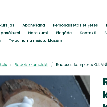
kursijas
Abonēšana
Personalizētas etiķetes
c. pasākumi
Noteikumi
Piegāde
Kontakti
S
a
Telpu noma meistarklasēm
kals
Radošie komplekti
Radošais komplekts KUKAINĪ