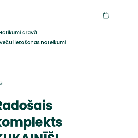
Notikumi dravā
veču lietošanas noteikumi
ŠI
Radošais
komplekts