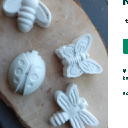
Ģi
ko
Ko