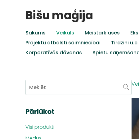
Bišu maģija
Sākums
Veikals
Meistarklases
Eks
Projektu atbalsti saimniecībai
Tirdziņi u.
Korporatīvās dāvanas
Spietu saņemšan
Vei
Pārlūkot
Visi produkti
Medus