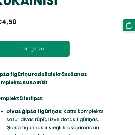
KUKAINĪŠI
€4,50
Ielikt grozā
pša figūriņu radošais krāsošanas
mplekts KUKAINĪŠI
mplektā ietilpst:
Divas ģipša figūriņas
: Katrs komplekts
satur divas rūpīgi izveidotas figūriņas.
Ģipša figūriņas ir viegli krāsojamas un