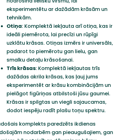
nodrošina lielisku virsmu, lai
eksperimentētu ar dažādām krāsām un
tehnikām.
Otiņa
: Komplektā iekļauta arī otiņa, kas ir
ideāli piemērota, lai precīzi un rūpīgi
uzklātu krāsas. Otiņas izmērs ir universāls,
padarot to piemērotu gan lielu, gan
smalku detaļu krāsošanai.
Trīs krāsas
: Komplektā iekļautas trīs
dažādas akrila krāsas, kas ļauj jums
eksperimentēt ar krāsu kombinācijām un
pielāgot figūriņas atbilstoši jūsu gaumei.
Krāsas ir spilgtas un viegli sajaucamas,
dodot iespēju radīt plašu toņu spektru.
došais komplekts paredzēts ikdienas
došajām nodarbēm gan pieaugušajiem, gan