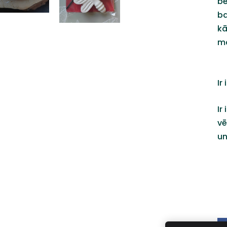
bē
ba
kā
ma
Ir
Ir
vē
un