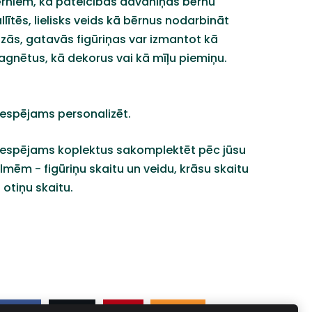
rniem, kā pateicības dāvaniņas bērnu
llītēs, lielisks veids kā bērnus nodarbināt
zās, gatavās figūriņas var izmantot kā
gnētus, kā dekorus vai kā mīļu piemiņu.
 iespējams personalizēt.
 iespējams koplektus sakomplektēt pēc jūsu
lmēm - figūriņu skaitu un veidu, krāsu skaitu
 otiņu skaitu.
Share
Post
Pin
Ieteikt