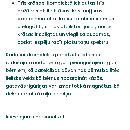
Trīs krāsas
: Komplektā iekļautas trīs
dažādas akrila krāsas, kas ļauj jums
eksperimentēt ar krāsu kombinācijām un
pielāgot figūriņas atbilstoši jūsu gaumei.
Krāsas ir spilgtas un viegli sajaucamas,
dodot iespēju radīt plašu toņu spektru.
Radošais komplekts paredzēts ikdienas
radošajām nodarbēm gan pieaugušajiem, gan
bērniem, kā pateicības dāvaniņas bērnu ballītēs,
lielisks veids kā bērnus nodarbināt kāzās,
gatavās figūriņas var izmantot kā magnētus, kā
dekorus vai kā mīļu piemiņu.
Ir iespējams personalizēt.