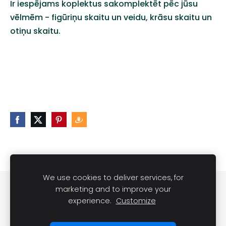
Ir iespējams koplektus sakomplektēt pēc jūsu
vēlmēm - figūriņu skaitu un veidu, krāsu skaitu un
otiņu skaitu.
We use cookies to deliver services, for
Noteikumi
Kontakti
marketing and to improve your
experience.
Customize
Sveču lietošanas noteikumi
Sīkdatnes