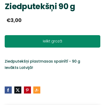
Ziedputekšņi 90 g
€3,00
Ielikt grozā
Ziedputekšņi plastmasas spainītī - 90 g
Ievākts Latvijā!